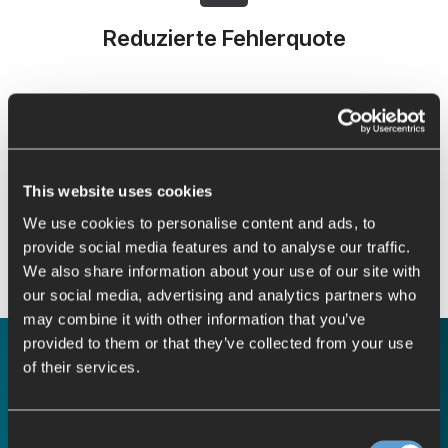
Reduzierte Fehlerquote
Die VIBN ermöglicht eine gründliche Prüfung des
Produkts innerhalb der virtuellen Umgebung. Dies
reduziert die Anzahl möglicher Fehler bei der
Implementierung des Produkts im realen Leben. Somit
This website uses cookies
stellt diese Technologie sicher, dass das Produkt
We use cookies to personalise content and ads, to
fehlerfrei ist und den Kundenerwartungen gerecht wird.
provide social media features and to analyse our traffic.
We also share information about your use of our site with
our social media, advertising and analytics partners who
may combine it with other information that you’ve
provided to them or that they’ve collected from your use
of their services.
Consent