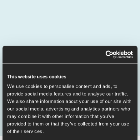
Jürgen Hillemann
Vorstand BCT Technology AG
This website uses cookies
We use cookies to personalise content and ads, to
Die drei Schlüssel für den Erfolg der BCT sind die Nähe
provide social media features and to analyse our traffic.
zum Kunden, vertrauensvolle Zusammenarbeit mit
We also share information about your use of our site with
Kunden und Partnern sowie die Kompetenz der
our social media, advertising and analytics partners who
Mitarbeiter.
may combine it with other information that you’ve
provided to them or that they’ve collected from your use
of their services.