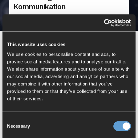
Mendix
Postfach.
Kommunikation
Mindsphere
E-Mail
*
This website uses cookies
Vorname
We use cookies to personalise content and ads, to
provide social media features and to analyse our traffic.
We also share information about your use of our site with
Nachname
our social media, advertising and analytics partners who
may combine it with other information that you’ve
provided to them or that they’ve collected from your use
of their services.
BCT Technology AG verpflichtet sich, Ihre Privatsphäre zu
schützen und zu respektieren. Wir nutzen Ihre
personenbezogenen Daten nur zur Verwaltung Ihres Kontos und
zur Bereitstellung der von Ihnen angeforderten Produkte und
Dienstleistungen. Von Zeit zu Zeit möchten wir Sie über unsere
Consent
Produkte und Dienstleistungen sowie andere Inhalte, die für Sie
von Interesse sein könnten, informieren. Wenn Sie damit
Necessary
Selection
einverstanden sind, dass wir Sie zu diesem Zweck kontaktieren,
geben Sie bitte unten an, wie Sie von uns kontaktiert werden
möchten: