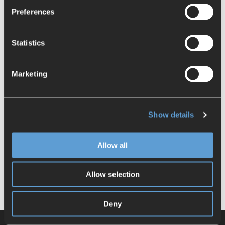
Ich stimme zu, andere Benachrichtigungen von BCT
Preferences
Technology AG zu erhalten.
*
Sie können diese Benachrichtigungen jederzeit abbestellen.
Weitere Informationen zum Abbestellen, zu unseren
Statistics
Datenschutzverfahren und dazu, wie wir Ihre Privatsphäre
schützen und respektieren, finden Sie in unserer
Datenschutzrichtlinie
.
Indem Sie unten auf „Einsenden“ klicken, stimmen Sie zu, dass
Marketing
BCT Technology AG die oben angegebenen
personenbezogenen Daten speichert und verarbeitet, um Ihnen
die angeforderten Inhalte bereitzustellen.
Show details
Allow all
Allow selection
Deny