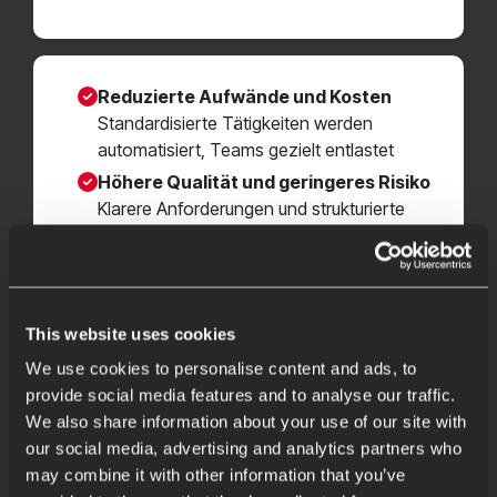
Reduzierte Aufwände und Kosten
Standardisierte Tätigkeiten werden
automatisiert, Teams gezielt entlastet
Höhere Qualität und geringeres Risiko
Klarere Anforderungen und strukturierte
Validierung reduzieren Fehler und
Nacharbeit
Skalierbare, einheitliche Prozesse
Konsistente Arbeitsweisen erleichtern
This website uses cookies
Zusammenarbeit, Wachstum und
We use cookies to personalise content and ads, to
Governance
provide social media features and to analyse our traffic.
Effizientere Entwicklungsprozesse
We also share information about your use of our site with
mit weniger Reibungsverlusten
our social media, advertising and analytics partners who
für mehr Planbarkeit und Stabilität in
may combine it with other information that you’ve
Entwicklungsprojekten