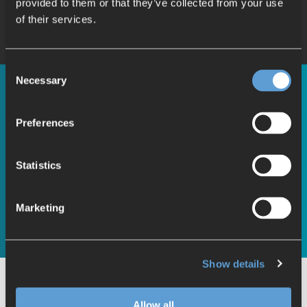
provided to them or that they’ve collected from your use
of their services.
Consent
Necessary
Selection
Automatisierung und Verbesserung
der Anforderungsmanagement-
Preferences
Prozesse
On-Demand Webinar AI Optimizer
Statistics
Marketing
Jetzt ansehen!
Show details
Mehrwert dort, wo er im Alltag
Allow all