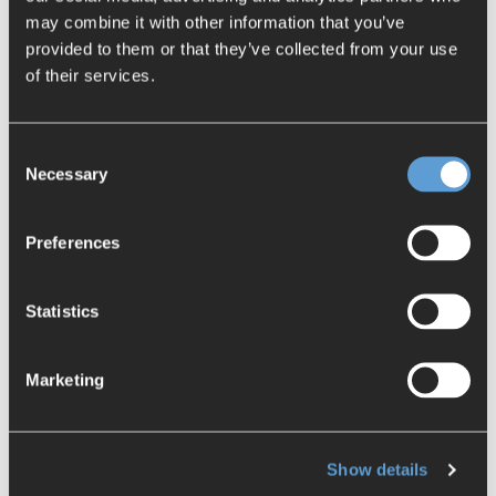
may combine it with other information that you’ve
provided to them or that they’ve collected from your use
of their services.
Consent
Necessary
Selection
Preferences
Mühelose Anbindung an
Statistics
bestehende IT-Umgebung
Marketing
Mendix verfügt über eine offene, flexible Architektur
und unterhält als einziger Low-Code-Anbieter weltweit
strategische Partnerschaften mit führenden Playern
wie Siemens, SAP oder IBM. So können Sie Ihre
Show details
Prozesse effizient digitalisieren, integrieren und