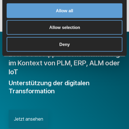
erweitern.
Allow all
Allow selection
On-demand Webinar
Deny
Low-Code Applikationsentwicklung
im Kontext von PLM, ERP, ALM oder
IoT
Unterstützung der digitalen
Transformation
Jetzt ansehen