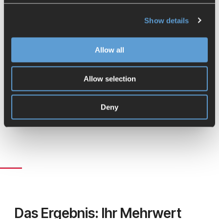
Bilds und einer korrespondierenden
Digitalisierungsstrategie
Show details
Klare Handlungsempfehlungen mit
Priorisierung und Zeitplan
Allow all
Ergebnispräsentation und strategische
Abstimmung
Step 3:
Allow selection
: ca. 4-6 Wochen nach
Zeithorizont
Ergebnis
den Interviews
Deny
Das Ergebnis: Ihr Mehrwert