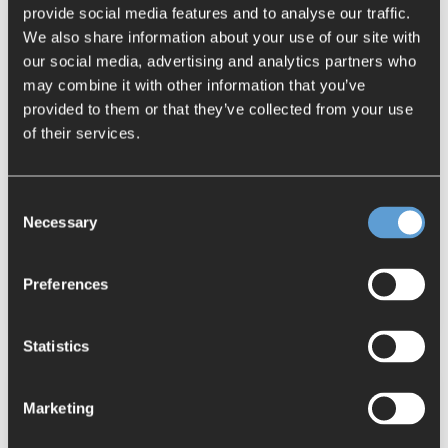
provide social media features and to analyse our traffic.
We also share information about your use of our site with
Durchführung der Interviews
our social media, advertising and analytics partners who
(1-3 Personen pro Session)
may combine it with other information that you’ve
Befragung von Abteilungsleitern,
provided to them or that they’ve collected from your use
Teamleitern, Power-Usern und Experten
of their services.
Erhebung von Prozess- und Systemdaten
: 2-3 Tage vor Ort,
Zeithorizont
zeitnach nach Auftagsvergabe
Consent
Necessary
Step 2:
Selection
Interviews
Preferences
Statistics
Detaillierte Auswertung der Interviews
Marketing
Erstellung eines strukturierten Ist-/Soll-