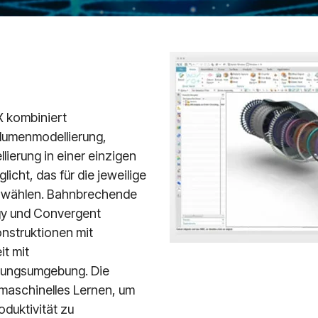
X kombiniert
olumenmodellierung,
ierung in einer einzigen
cht, das für die jeweilige
 wählen. Bahnbrechende
gy und Convergent
onstruktionen mit
t mit
erungsumgebung. Die
maschinelles Lernen, um
oduktivität zu