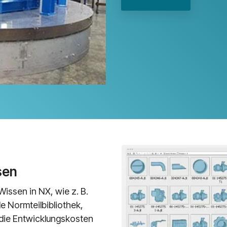
sen
issen in NX, wie z. B.
 Normteilbibliothek,
 die Entwicklungskosten