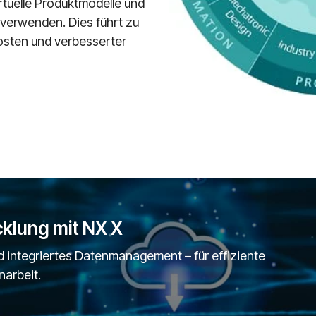
rtuelle Produktmodelle und
verwenden. Dies führt zu
osten und verbesserter
klung mit NX X
nd integriertes Datenmanagement – für effiziente
arbeit.