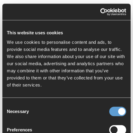
Einsatz von regelbasiertem Engineering, um
Fehler zu eliminieren, die Kontrolle und Validierung
von Engineering-Daten zu ermöglichen und die
Reproduzierbarkeit zu verbessern
This website uses cookies
Reduzieren von Risiken, durch Nutzung
We use cookies to personalise content and ads, to
mechatronischer Vorlagen zur einfachen
provide social media features and to analyse our traffic.
Wiederverwendung von Wissen
We also share information about your use of our site with
Kürzere Markteinführungszeiten durch kürzere
our social media, advertising and analytics partners who
Änderungszyklen und den digitalen Zwilling für
may combine it with other information that you’ve
die Produktion
provided to them or that they’ve collected from your use
Senkung der Produktionskosten durch die
of their services.
Erweiterung des digitalen Zwillings zur Simulation
von Abläufen und Kosten sowohl beim Bau der
Anlage als auch in der Produktion
Consent
Reduzierung der Betriebskosten durch den
Necessary
Selection
Einsatz von OOTB-Softwareprodukten, um IT-
Wartungskosten zu sparen
Preferences