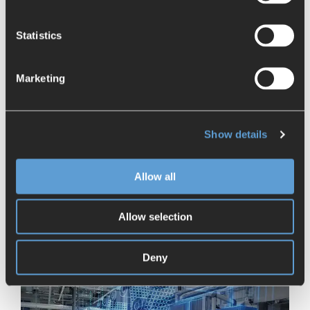
Statistics
Marketing
Show details
Allow all
Allow selection
Mechatronics Concept Designer
Deny