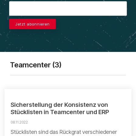
Mendix
direkt in Ihr
mit
kompaktem
sind und
Postfach.
praxisnahem
Wissen zu
welche
Mindsphere
und
PLM, CAD
Themen
anwendungsbezogenem
und
unsere
Wissen
digitalen
Arbeit
Prozessen
prägen.
Teamcenter (3)
Sicherstellung der Konsistenz von
Stücklisten in Teamcenter und ERP
08.11.2022
Stücklisten sind das Rückgrat verschiedener