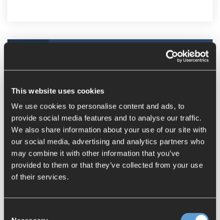
This website uses cookies
We use cookies to personalise content and ads, to
provide social media features and to analyse our traffic.
We also share information about your use of our site with
our social media, advertising and analytics partners who
may combine it with other information that you’ve
Das Dilemma von Führungskräften in
provided to them or that they’ve collected from your use
der Produktentwicklung
of their services.
25.3.2022
Unternehmen stehen bei der
Consent
Produktentwicklung vor neuen und noch nie