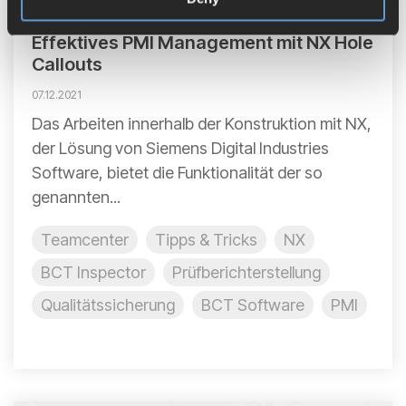
Effektives PMI Management mit NX Hole
Callouts
07.12.2021
Das Arbeiten innerhalb der Konstruktion mit NX,
der Lösung von Siemens Digital Industries
Software, bietet die Funktionalität der so
genannten...
Teamcenter
Tipps & Tricks
NX
BCT Inspector
Prüfberichterstellung
Qualitätssicherung
BCT Software
PMI