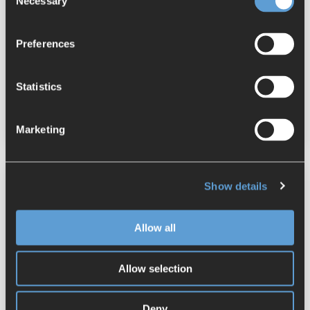
Necessary
Selection
dagewesenen Herausforderungen.
Handelskriege und Pandemien sind aktuelle...
Preferences
Teamcenter
PLM
Cloud
Statistics
Produktentwicklung
Marketing
Show details
Allow all
Allow selection
Deny