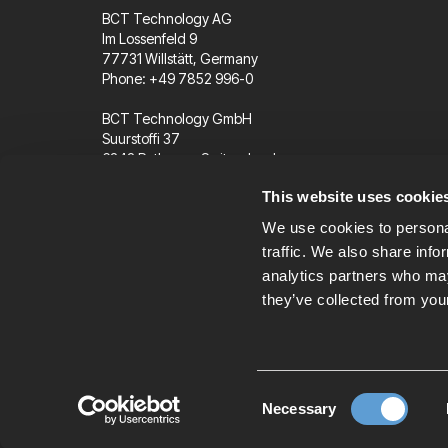
BCT Technology AG
Im Lossenfeld 9
77731 Willstätt, Germany
Phone: +49 7852 996-0
BCT Technology GmbH
Suurstoffi 37
6343 Rotkreuz, Switzerland
Phone: +41 41 562 96 77
This website uses cookie
We use cookies to personal
info@bct-technology.com
traffic. We also share info
analytics partners who may
they’ve collected from your
Impressum
Datenschutzerklärung
Hinweisgeberschu
© 2026 BCT Technology AG
Consent
Necessary
Selection