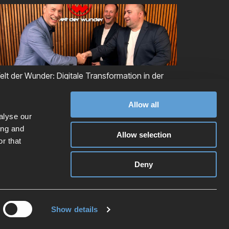
elt der Wunder: Digitale Transformation in der
roduktentstehung
Allow all
alyse our
ing and
Allow selection
r that
Facebook
X
Instagram
Linkedin
YouTube
Deny
Show details