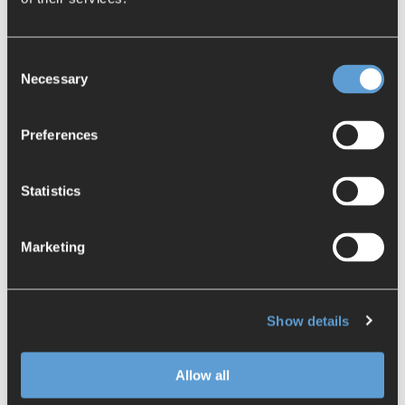
Consent
Necessary
Selection
Preferences
Use Case Video
Statistics
Das folgende Video zeigt den Use Case nochmals
detaillierter. Sie sehen, wie die Validierung in BCT
Marketing
CheckIt konfiguriert und in Active Workspace
ausgeführt wird.
Show details
Allow all