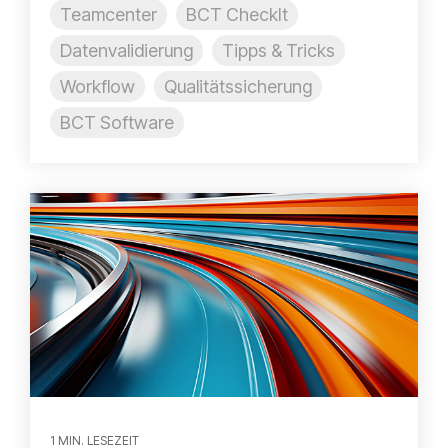
Teamcenter
BCT CheckIt
Datenvalidierung
Tipps & Tricks
Workflow
Qualitätssicherung
BCT Software
1 MIN. LESEZEIT