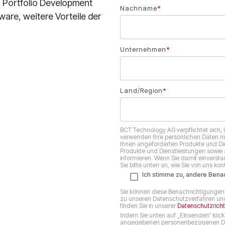
, Portfolio Development
Nachname
*
ware, weitere Vorteile der
Unternehmen
*
Land/Region
*
BCT Technology AG verpflichtet sich, 
verwenden Ihre persönlichen Daten nu
Ihnen angeforderten Produkte und Die
Produkte und Dienstleistungen sowie a
informieren. Wenn Sie damit einverst
Sie bitte unten an, wie Sie von uns ko
Ich stimme zu, andere Bena
Sie können diese Benachrichtigungen 
zu unseren Datenschutzverfahren und 
finden Sie in unserer
Datenschutzrichtl
Indem Sie unten auf „Einsenden“ klic
angegebenen personenbezogenen Date