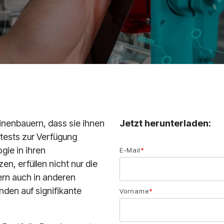
inenbauern, dass sie ihnen
Jetzt herunterladen:
metests zur Verfügung
gie in ihren
E-Mail
*
n, erfüllen nicht nur die
ern auch in anderen
unden auf signifikante
Vorname
*