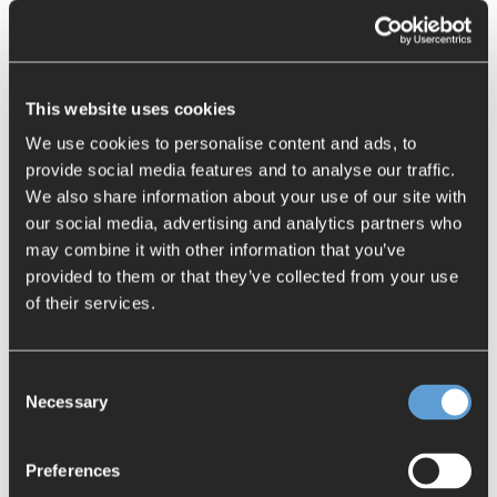
einen erheblichen Zeit- und Arbeitsaufwand, um
alle Beteiligten über technische Änderungen
und die Verwaltung von Mehrbereichs-
Stücklisten auf dem Laufenden zu halten, zu
This website uses cookies
informieren und zu koordinieren. Wenn Sie hier
We use cookies to personalise content and ads, to
scheitern, werden Sie enorme Mengen an Zeit,
provide social media features and to analyse our traffic.
Energie und Geld verschwenden.
We also share information about your use of our site with
our social media, advertising and analytics partners who
25% weniger Zeitaufwand für
unproduktives
may combine it with other information that you’ve
Stücklistenmanagement
provided to them or that they’ve collected from your use
of their services.
Was wäre, wenn Unternehmen diese
verschwendete Zeit an ihr technisches
Personal zurückgeben könnten? Genau das tun
Consent
führende Unternehmen. Unsere Untersuchung
Necessary
Selection
zeigt, dass Top-Unternehmen – also jene, die
hochwertige und innovative Produkte schneller
Preferences
und effizienter entwickeln können – 25 %