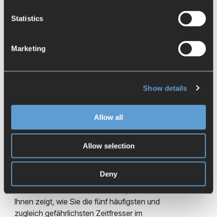
weniger Zeit mit nicht produktiven Daten- und
Stücklistenmanagementaufgaben zubringen.
Statistics
Wenn Sie diese zeitraubenden Vorgänge
vermeiden und von den Best Practices der
Marketing
Top-Performer profitieren wollen, laden Sie
sich diese kostenlose E-Book herunter und
steigern Sie trotz der Herausforderungen Ihre
Show details
Produktivität!
Eines Ihrer wichtigsten Ziele sollte es daher
Allow all
sein, den Zeitaufwand für unproduktive,
vergeudete Zeit bei der computergestützten
Entwicklung von Konstruktionsentwürfen zu
Allow selection
reduzieren.
Deny
Um Sie dabei zu unterstützen, haben wir ein
kostenloses E-Book zusammengestellt, das
Ihnen zeigt, wie Sie die fünf häufigsten und
zugleich gefährlichsten Zeitfresser im