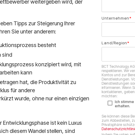
ettbewerber weitergeben wird, der
Unternehmen
*
ieben Tipps zur Steigerung Ihrer
ahren Sie unter anderem:
Land/Region
*
ruktionsprozess besteht
 sind
klungsprozess konzipiert wird, mit
BCT Technology AG v
respektieren. Wir v
arbeiten kann
Kontos und zur Bere
Dienstleistungen. V
tragen hat, die Produktivität zu
Dienstleistungen sow
informieren. Wenn S
klus für andere
kontaktieren, geben 
möchten:
kürzt wurde, ohne nur einen einzigen
Ich stimme
erhalten.
Sie können diese Be
zum Abbestellen, zu
er Entwicklungsphase ist kein Luxus
Privatsphäre schütze
Datenschutzrichtlini
ich diesem Wandel stellen, sind
Indem Sie unten auf