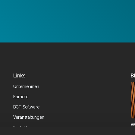
Links
B
Unternehmen
Karriere
BCT Software
Veranstaltungen
W
Kontakt
P