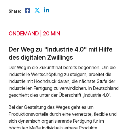
Mendix
direkt in Ihr
mit
kompaktem
sind und
Postfach.
praxisnahem
Wissen zu
welche
Share:
Mindsphere
und
PLM, CAD
Themen
anwendungsbezogenem
und
unsere
Wissen
digitalen
Arbeit
Prozessen
prägen.
ONDEMAND | 20 MIN
Der Weg zu "Industrie 4.0" mit Hilfe
des digitalen Zwillings
Der Weg in die Zukunft hat bereits begonnen. Um die
industrielle Wertschöpfung zu steigern, arbeitet die
Industrie mit Hochdruck daran, die nächste Stufe der
industriellen Fertigung zu verwirklichen. In Deutschland
geschieht dies unter der Überschrift „Industrie 4.0“.
Bei der Gestaltung des Weges geht es um
Produktionsvorteile durch eine vernetzte, flexible und
sich dynamisch organisierende Fertigung für im
höchsten Maße individualisierbare Produkte.