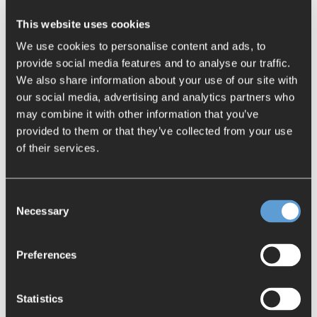
"Mechatronics Concept Designer". Die Vernetzung mit
dem E-CAD System ePlan und Projektierungstools wie
This website uses cookies
SIZER oder Scout ist ebenfalls möglich und ein Teil der
We use cookies to personalise content and ads, to
Gesamtlösung.
provide social media features and to analyse our traffic.
We also share information about your use of our site with
Durch den Digitalen Zwilling können frühzeitig
our social media, advertising and analytics partners who
unterschiedliche Konzepte analysiert, Fehler korrigiert
may combine it with other information that you’ve
und auch eine Virtuelle Inbetriebnahme durchgeführt
provided to them or that they’ve collected from your use
werden.
of their services.
In diesem kostenlosen Webinar zeigen wir Ihnen, wie
Sie aus einem einfachen statischen CAD Model mit
Consent
Hilfe des Mechatronics Concept Designers ein
Necessary
Selection
dynamisches mechatronisches Verhaltensmodel
erstellen. Wir zeigen Ihnen außerdem wie eine Virtuelle
Inbetriebnahme mit einem Digitalen Zwilling auf Basis
Preferences
eines solchen Verhaltensmodels aussieht.
Statistics