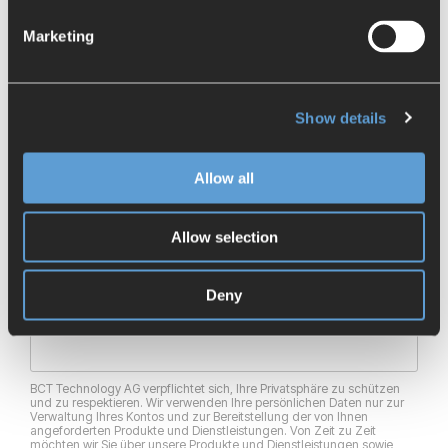
Zum Webinar anmelden:
Marketing
Unternehmen
*
Show details
E-Mail
*
Allow all
Vorname
*
Allow selection
Deny
Nachname
*
BCT Technology AG verpflichtet sich, Ihre Privatsphäre zu schützen
und zu respektieren. Wir verwenden Ihre persönlichen Daten nur zur
Verwaltung Ihres Kontos und zur Bereitstellung der von Ihnen
angeforderten Produkte und Dienstleistungen. Von Zeit zu Zeit
möchten wir Sie über unsere Produkte und Dienstleistungen sowie