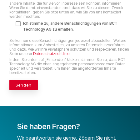
andere Inhalte, die für Sie von Interesse sein könnten, informieren.
Wenn Sie damit einverstanden sind, dass wir Sie zu diesem Zweck
kontaktieren, geben Sie bitte unten an, wie Sie von uns kontaktiert
werden möchten:
Ich stimme zu, andere Benachrichtigungen von BCT
Technology AG zu erhalten.
Sie können diese Benachrichtigungen jederzeit abbestellen. Weitere
Informationen zum Abbestellen, zu unseren Datenschutzverfahren
und dazu, wie wir Ihre Privatsphäre schützen und respektieren, finden
Sie in unserer
Datenschutzrichtlinie
.
Indem Sie unten auf „Einsenden“ klicken, stimmen Sie zu, dass BCT
Technology AG die oben angegebenen personenbezogenen Daten
speichert und verarbeitet, um Ihnen die angeforderten Inhalte
bereitzustellen.
Sie haben Fragen?
Wir beantworten sie gerne. Zögern Sie nicht,