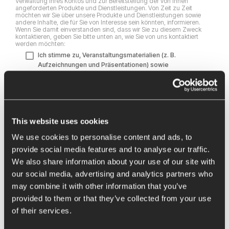
Verwaltung Ihres Kontos und zur Bereitstellung der von Ihnen
angeforderten Produkte und Dienstleistungen. Von Zeit zu Zeit
möchten wir Sie über unsere Produkte und Dienstleistungen sowie
andere Inhalte, die für Sie von Interesse sein könnten, informieren.
Wenn Sie damit einverstanden sind, dass wir Sie zu diesem Zweck
kontaktieren, geben Sie bitte unten an, wie Sie von uns kontaktiert
werden möchten:
Ich stimme zu, Veranstaltungsmaterialien (z. B.
Aufzeichnungen und Präsentationen) sowie
Benachrichtigungen zum Thema Events von BCT
Technology AG zu erhalten.
Sie können diese Benachrichtigungen jederzeit abbestellen. Weitere
Informationen zum Abbestellen, zu unseren Datenschutzverfahren
und dazu, wie wir Ihre Privatsphäre schützen und respektieren, finden
This website uses cookies
Sie in unserer
Datenschutzrichtlinie
.
Indem Sie unten auf „Einsenden“ klicken, stimmen Sie zu, dass BCT
We use cookies to personalise content and ads, to
Technology AG die oben angegebenen personenbezogenen Daten
speichert und verarbeitet, um Ihnen die angeforderten Inhalte
provide social media features and to analyse our traffic.
bereitzustellen.
We also share information about your use of our site with
our social media, advertising and analytics partners who
may combine it with other information that you’ve
provided to them or that they’ve collected from your use
of their services.