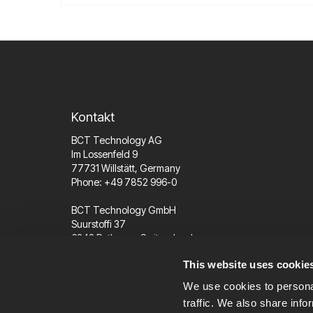
Kontakt
BCT Technology AG
Im Lossenfeld 9
77731 Willstätt, Germany
Phone: +49 7852 996-0
BCT Technology GmbH
Suurstoffi 37
6343 Rotkreuz, Switzerland
Phone: +41 41 562 96 77
This website uses cookie
We use cookies to personal
info@bct-technology.com
traffic. We also share info