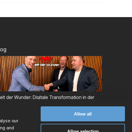
log
elt der Wunder: Digitale Transformation in der
roduktentstehung
Allow all
alyse our
ing and
Allow selection