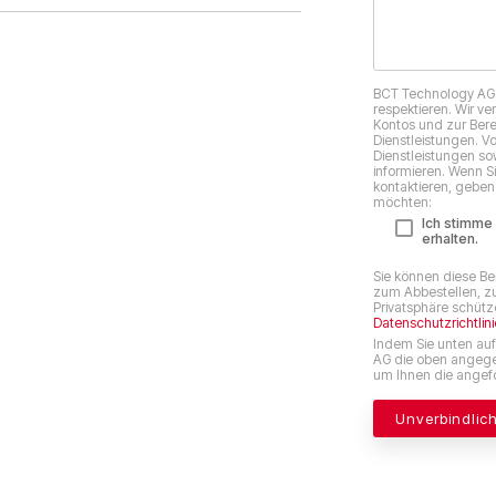
BCT Technology AG v
respektieren. Wir v
Kontos und zur Bere
Dienstleistungen. V
Dienstleistungen sow
informieren. Wenn S
kontaktieren, geben 
möchten:
Ich stimme
erhalten.
Sie können diese Be
zum Abbestellen, zu
Privatsphäre schütze
Datenschutzrichtlini
Indem Sie unten auf
AG die oben angege
um Ihnen die angefo