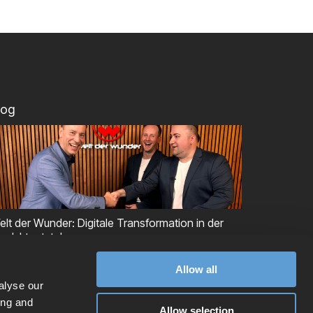
log
elt der Wunder: Digitale Transformation in der
roduktentstehung
Allow all
alyse our
ing and
Allow selection