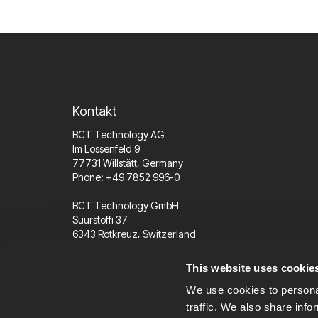
Kontakt
BCT Technology AG
Im Lossenfeld 9
77731 Willstätt, Germany
Phone: +49 7852 996-0
BCT Technology GmbH
Suurstoffi 37
6343 Rotkreuz, Switzerland
Phone: +41 41 562 96 77
This website uses cookie
We use cookies to personal
info@bct-technology.com
traffic. We also share info