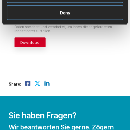
Weitere Informationen zum Abbestellen, zu unseren
Datenschutzverfahren und dazu, wie wir Ihre Privatsphäre
schützen und respektieren, finden Sie in unserer
Deny
Datenschutzrichtlinie
.
Indem Sie unten auf „Einsenden“ klicken, stimmen Sie zu, dass
BCT Technology AG die oben angegebenen personenbezogenen
Daten speichert und verarbeitet, um Ihnen die angeforderten
Inhalte bereitzustellen.
Share:
Sie haben Fragen?
Wir beantworten Sie gerne. Zögern