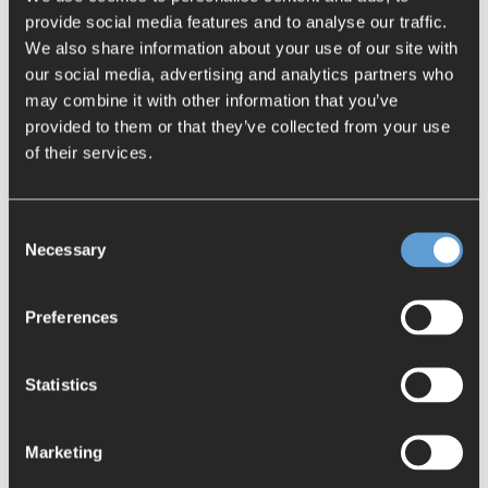
automatisierte Möglichkeiten, um CAD-Modelle und
provide social media features and to analyse our traffic.
andere Datenquellen zu synchronisieren.
We also share information about your use of our site with
our social media, advertising and analytics partners who
Die Vorteile von SaaS-
may combine it with other information that you’ve
provided to them or that they’ve collected from your use
Lösungen
of their services.
Cloudbasierte SaaS-PLM-Lösungen
bieten integrierte
Best Practices, die an spezifische
Consent
Necessary
Branchenanforderungen angepasst oder vom Kunden
Selection
konfiguriert werden können. Diese Lösungen
ermöglichen eine schnellere und genauere Erstellung
Preferences
und Steuerung von Stücklisten und bieten Vorteile wie
Effizienz, Produktivität, schnelle Implementierung,
verteilte Gesamtbetriebskosten, erweiterte
Statistics
Zusammenarbeit und Sicherheit.
Marketing
Zusammenfassung und Fazit