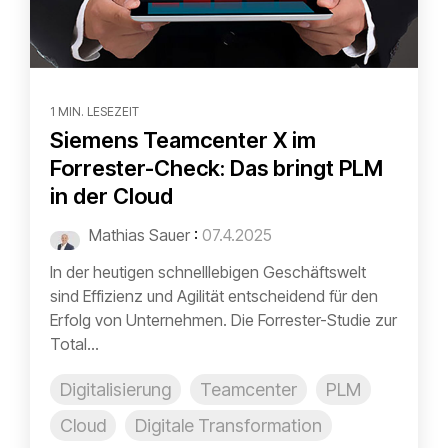
1 MIN. LESEZEIT
Siemens Teamcenter X im
Forrester-Check: Das bringt PLM
in der Cloud
Mathias Sauer
:
07.4.2025
In der heutigen schnelllebigen Geschäftswelt
sind Effizienz und Agilität entscheidend für den
Erfolg von Unternehmen. Die Forrester-Studie zur
Total...
Digitalisierung
Teamcenter
PLM
Cloud
Digitale Transformation