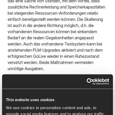
das eine Sache von Stunden, mit dem Vorteil, dass
zusätzliche Rechnerleistung und Speicherkapazitäten
bei steigenden Ressourcen-Anforderungen relativ
einfach bereitgestellt werden können. Die Skalierung
ist auch in die andere Richtung möglich, d.h. die
vorhandenen Ressourcen können bei sinkendem
Bedarf an die realen Gegebenheiten angepasst
werden. Auch das vorhandene Testsystem kann bei
anstehenden PLM-Upgrades aktiviert und nach dem
erfolgreichen GoLive wieder in einen Ruhezustand
versetzt werden. Beide Maßnahmen vermeiden
unnötige Ausgaben.
Die
BCT Cloud4PLM
bietet nicht nur unseren Kunden
Vorteile. Auch die Arbeit unserer Consultants profitiert
davon, weil sie eine hochmoderne Umgebung mit den
neusten Werkzeugen für die Software-
This website uses cookies
Implementierung vorfinden. Sie lieben die
We use cookies to personalise content and ads, to
technologischen Herausforderungen einer
provide social media features and to analyse our traffic.