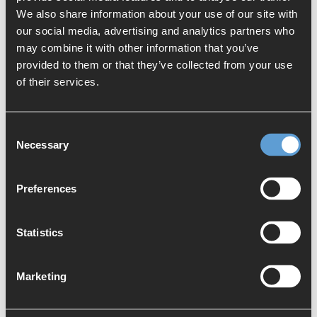
Infrastruktur, mit der sich noch nicht jeder PLM-Experte
We also share information about your use of our site with
auskennt.
our social media, advertising and analytics partners who
may combine it with other information that you’ve
Die von Siemens zertifizierte IT-Umgebung bei AWS
provided to them or that they’ve collected from your use
bietet optimale Voraussetzungen für eine erfolgreiche
of their services.
Implementierung von Teamcenter und NX. Das
erleichtert unseren Consultants die Arbeit, vermeidet
Fehler und führt im Nachgang zu weniger Support-
Consent
Anfragen. Und unsere Projektleiter freuen sich darüber,
Necessary
Selection
dass sie schneller und zuverlässiger mit ihren
Projekten beginnen können, weil die zeitaufwendige
und teilweise unsichere Beschaffung der Hardware
Preferences
entfällt.
Statistics
Weitere Beiträge zum Thema finden Sie hier:
Cloud
Marketing