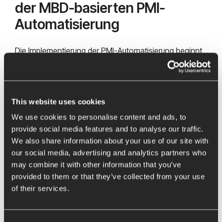
der MBD-basierten PMI-
Automatisierung
Die Implementierung der PMI-Automatisierung beginnt
mit der Definition spezifischer MBD-Regeln. Folgende
Schritte sind dabei entscheidend:
Ermittlung der Fertigungsanforderungen
:
This website uses cookies
Ein erster Schritt ist die Analyse spezifischer
We use cookies to personalise content and ads, to
Anforderungen an PMI-Daten für jedes Produkt
provide social media features and to analyse our traffic.
oder jede Produktgruppe.
We also share information about your use of our site with
Festlegung der MBD-Regeln
: Basierend auf
our social media, advertising and analytics partners who
den Anforderungen werden detaillierte Regeln für
may combine it with other information that you’ve
Maße, Toleranzen und andere relevante Daten
provided to them or that they’ve collected from your use
entwickelt, die anschließend in NX integriert
of their services.
werden können.
Schulung und Systemintegration
: Die
Einführung automatisierter Prozesse erfordert